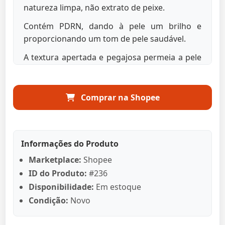
natureza limpa, não extrato de peixe.
Contém PDRN, dando à pele um brilho e
proporcionando um tom de pele saudável.
A textura apertada e pegajosa permeia a pele
úmida, proporcionando um cuidado de
elasticidade.
Comprar na Shopee
A FOTO PDRN contém FOTO PDRN®Panax
escolhido pela VT que é extraído do ginseng
selvagem crescendo na montanha limpa
Jirisan.
Informações do Produto
Fornece brilho da pele para ajudar a tornar a
Marketplace:
Shopee
pele saudável e vitalizadora.
ID do Produto:
#236
Disponibilidade:
Em estoque
A planta PDRN possui baixo peso molecular do
Condição:
Novo
que o animal PDRN.
Feito com PDRN extraído do ginseng selvagem