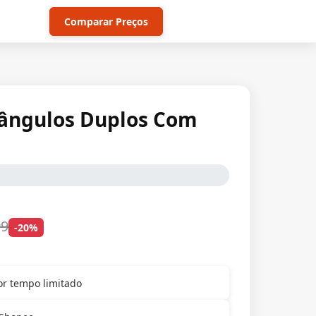
Comparar Preços
riângulos Duplos Com
99
-20%
r tempo limitado