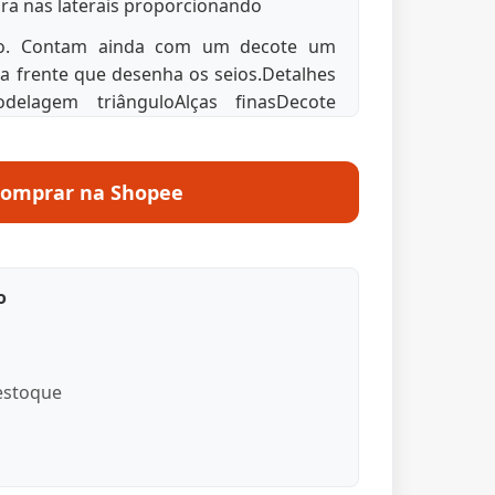
a nas laterais proporcionando
ção. Contam ainda com um decote um
a frente que desenha os seios.Detalhes
elagem triânguloAlças finasDecote
Detalhes de renda
omprar na Shopee
o
stoque