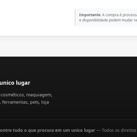
Importante:
A compra é processa
e disponibilidade podem mudar se
unico lugar
s, cosméticos, maquiagem,
 ferramentas, pets, loja
ontre tudo o que procura em um unico lugar
— Todos os direitos