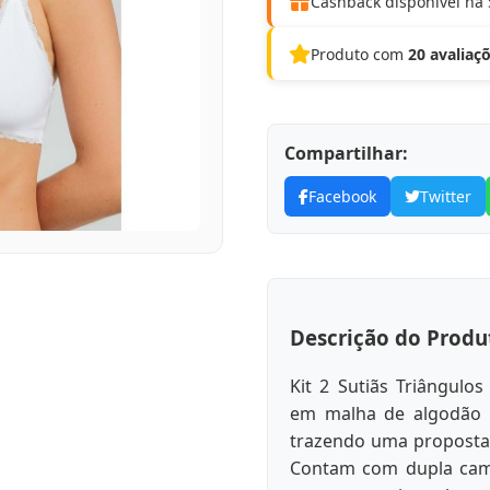
Cashback disponível na
Produto com
20 avaliaç
Compartilhar:
Facebook
Twitter
Descrição do Produ
Kit 2 Sutiãs Triângulo
em malha de algodão 
trazendo uma proposta 
Contam com dupla cam