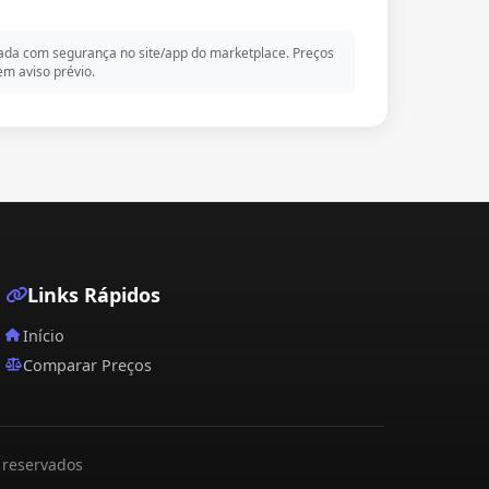
da com segurança no site/app do marketplace. Preços
m aviso prévio.
Links Rápidos
Início
Comparar Preços
 reservados