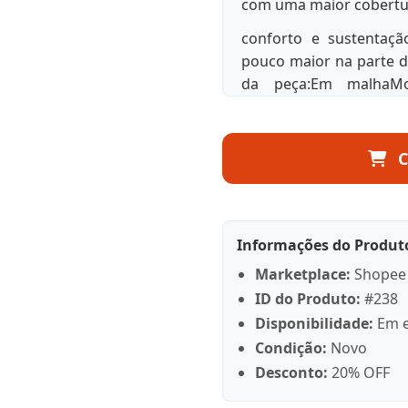
com uma maior cobertur
conforto e sustenta
pouco maior na parte d
da peça:Em malhaMod
VDupla camadaSem bojo
C
Informações do Produt
Marketplace:
Shopee
ID do Produto:
#238
Disponibilidade:
Em e
Condição:
Novo
Desconto:
20% OFF