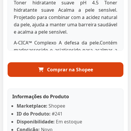
Toner hidratante suave pH 4.5 Toner
hidratante suave Acalma a pele sensível.
Projetado para combinar com a acidez natural
da pele, ajuda a manter uma barreira saudável
e acalma a pele sensível.
A-CICA™ Complexo A defesa da pele.Contém
madecassoside e asiaticoside para acalmar a
irritação e fortalecer a defesa da pele.
Ácido Hialurônico Profundo Derma-Deep Um
Comprar na Shopee
complexo de ácido hialurônico de 5 camadas
que penetra profundamente na pele para uma
hidratação duradoura.
Informações do Produto
Textura leve Fórmula aquosa e refrescante
Marketplace:
Shopee
que absorve rapidamente sem aderência.
ID do Produto:
#241
Fórmula suave e amiga da pele Ingredientes
Disponibilidade:
Em estoque
derivados de álcool e animais Livres de
Condição:
Novo