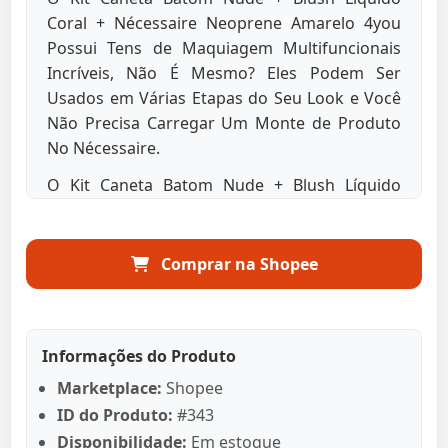
Coral + Nécessaire Neoprene Amarelo 4you
Possui Tens de Maquiagem Multifuncionais
Incríveis, Não É Mesmo? Eles Podem Ser
Usados em Várias Etapas do Seu Look e Você
Não Precisa Carregar Um Monte de Produto
No Nécessaire.
O Kit Caneta Batom Nude + Blush Líquido
Coral + Nécessaire Neoprene Amarelo 4you
Contém: - 1 Caneta Batom Nude - Silky Lip Pen
Mauve 4you 0,6ml; - 1 Blush Líquido Coral -
Comprar na Shopee
Flush Blush And Eyeshadow Bright Cherry
4you 10g; - 1 Nécessaire Neoprene Amarelo
Océane 4you.
Informações do Produto
Caneta Batom Nude - Silky Lip Pen Mauve 4you
Marketplace:
Shopee
0,6ml: A Silky Lip Pen Tem Uma Ponta Fina
ID do Produto:
#343
para Delinear Os Lábios, Fazer Um Contorno
Disponibilidade:
Em estoque
Labial Perfeito e Preencher a Boca com Muita