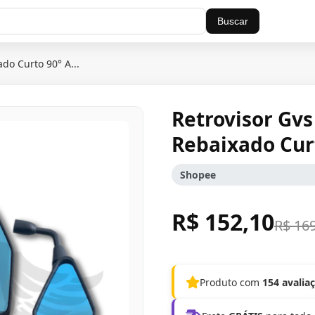
Buscar
do Curto 90° A...
Retrovisor Gv
Rebaixado Cur
Shopee
R$ 152,10
R$ 16
Produto com
154 avalia