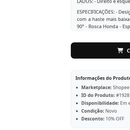
LADOS: - Direito e esqu
ESPECIFICAÇÕES: - Desig
com a haste mais baix
90° - Rosca Honda - Espe
Instalação simples - Fix
Melhor acabamento do 
modelo original
C
CONTEÚDO DA EMBALAGE
(Lado direito e esquerd
OBSERVAÇÃO: - Não no
Informações do Produt
produto. - A ENTREGA é
Marketplace:
Shopee
define a transportado
ID do Produto:
#1928
quando o produto 
Disponibilidade:
Em e
disponibilizado par
Condição:
Novo
recebimento do produto
Desconto:
10% OFF
solicitação de REEMBOL
loja. - Após a confirm