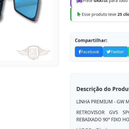
Frete
GRÁTIS
para todo 
Esse produto teve
25 cl
Compartilhar:
Facebook
Twitter
Descrição do Produ
LINHA PREMIUM - GW 
RETROVISOR GVS SP
REBAIXADO 90° FIXO H