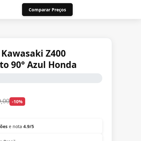
Comparar Preços
s Kawasaki Z400
to 90° Azul Honda
9,00
-10%
ções
e nota
4.9/5