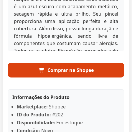
é um azul escuro com acabamento metálico,
secagem rápida e ultra brilho. Seu pincel
proporciona uma aplicação perfeita e alta
cobertura. Além disso, possui longa duração e
fórmula hipoalergênica, sendo livre de
componentes que costumam causar alergias.
Todos os produtos Risqué são aprovados pelo
programa Leaping Bunny da Cruelty Free
International, padrão ouro globalmente
Comprar na Shopee
reconhecido para produtos livre de crueldade
animal. Conheça a nova coleção Risqué & Chilli
Beans com esmaltes, óculos e relógios
exclusivos cocriados nos mínimos detalhes
Informações do Produto
para você colorir seus instintos!
Marketplace:
Shopee
ID do Produto:
#202
Disponibilidade:
Em estoque
Condição:
Novo