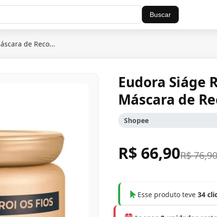
Buscar
áscara de Reco...
Eudora Siáge R
Máscara de Re
Shopee
R$ 66,90
R$ 76,9
Esse produto teve
34 cl