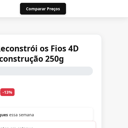
Comparar Preços
econstrói os Fios 4D
construção 250g
0
-13%
iques
essa semana