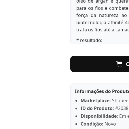
óleo de argan e querat
para os fios e combate
força da natureza ao 
biotecnologia affinité 
trata os fios até a cam
* resultado:
reconstrução
* sugestões de uso:
C
1.Aplique a máscar
2.Distribua mecha por
4.Enxágue abundantem
Informações do Produt
* observações:
Marketplace:
Shopee
imagem meramente ilus
ID do Produto:
#2038
Disponibilidade:
Em e
* itens inclusos:
Condição:
Novo