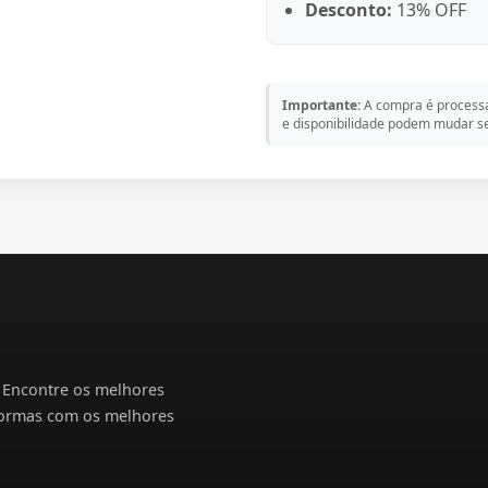
1 eudora siáge reconst
Desconto:
13% OFF
250g
Importante:
A compra é processa
e disponibilidade podem mudar se
. Encontre os melhores
formas com os melhores