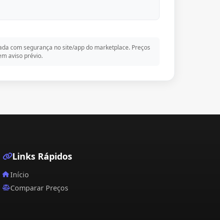
rói os fios 4d máscara de reconstrução
da com segurança no site/app do marketplace. Preços
m aviso prévio.
Links Rápidos
Início
Comparar Preços