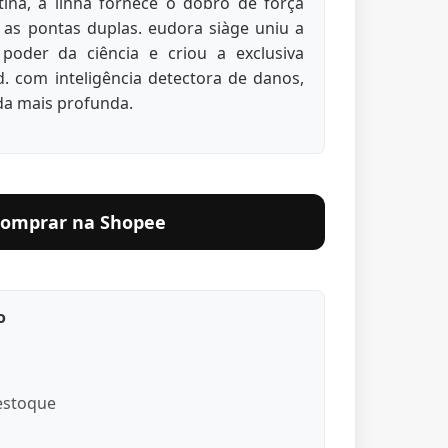
ina, a linha fornece o dobro de força
 as pontas duplas. eudora siàge uniu a
poder da ciência e criou a exclusiva
4d. com inteligência detectora de danos,
ada mais profunda.
omprar na Shopee
a após a lavagem com o shampoo;
 mecha; 3.Deixe agir de 3-5 minutos;
ente.
o
trativa
stoque