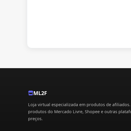
ML2F
Loja virtual especializada em produtos de afiliados
produtos do Mercado Livre, Shopee e outras plata
preços.