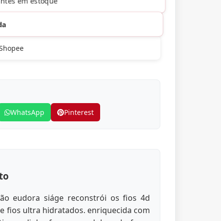
ntes em estoque
da
 Shopee
WhatsApp
Pinterest
to
ão eudora siáge reconstrói os fios 4d
e fios ultra hidratados. enriquecida com