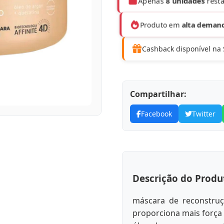
Apenas
8 unidades
resta
Produto em
alta deman
Cashback disponível na
Compartilhar:
Facebook
Twitter
Descrição do Produ
máscara de reconstruç
proporciona mais força 