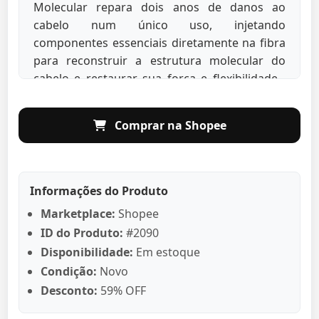
Molecular repara dois anos de danos ao
cabelo num único uso, injetando
componentes essenciais diretamente na fibra
para reconstruir a estrutura molecular do
cabelo e restaurar sua força e flexibilidade
Modo de usar: Separe o cabelo húmido em
duas secções e aplique 2 a 3 vezes por secção.
Comprar na Shopee
Distribua uniformemente em todo o
comprimento até às pontas. Aplique o sérum
por 1 ou 2 minutos. Enxaguar com água em
abundância. Benefícios: Mais do que um
Informações do Produto
reparo superficial, é um reparo molecular
Marketplace:
Shopee
interno. Este sérum para enxaguar, altamente
ID do Produto:
#2090
concentrado com 2% de peptídeos + 5
Disponibilidade:
Em estoque
aminoácidos, reconstrói a estrutura molecular
Condição:
Novo
do cabelo para restaurar sua força,
Desconto:
59% OFF
elasticidade e movimento.