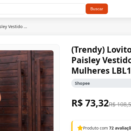
Buscar
ley Vestido ...
(Trendy) Lovit
Paisley Vesti
Mulheres LBL
Shopee
R$ 73,32
R$ 108,
Produto com
72 avaliaç