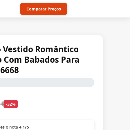
Comparar Preços
o Vestido Romântico
do Com Babados Para
16668
54
-32%
ões
e nota
4.1/5