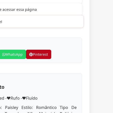
 acessar essa página
l
WhatsApp
Pinterest
to
 -❤️Rufo -❤️Fluído
 Paisley Estilo: Romântico Tipo De