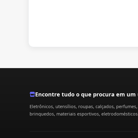
Encontre tudo o que procura em um 
Eletrônicos, utensílios, roupas, calçados, perfume
brinquedos, materiais esportivos, eletrodomésticos,