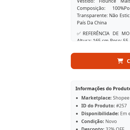
Vestido: Flounce Mai
Composição: 100%Po
Transparente: Não Esti
País Da China
✅REFERÊNCIA DE MOD
Altura: 165 cm Peso: 55
93 cm
✅O PACOTE INCLUI 1X V
C
✅APRESENTAÇÃO DO LO
que acredita no pod
oferta de escolhas de
Informações do Produt
diferentes estilos, nec
Marketplace:
Shopee
que a moda deve ser d
ID do Produto:
#257
ótimos. Depois de tod
aspecto é de autoconfia
Disponibilidade:
Em e
Condição:
Novo
✅NOTAS DE COMPRA Por f
Desconto:
32% OFF