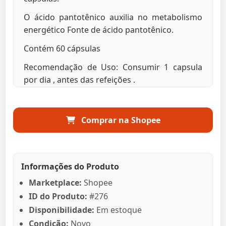
O ácido pantotênico auxilia no metabolismo
energético Fonte de ácido pantotênico.
Contém 60 cápsulas
Recomendação de Uso: Consumir 1 capsula
por dia , antes das refeições .
Cuidados de Conservação: Manter o produto
em lugar seco e arejado. Após aberta a
Comprar na Shopee
embalagem, manter a tampa bem fechada
para garantir as características do produto e
recomenda-se o consumo em até 90 dias.
Informações do Produto
Ingredientes: D-pantotenato de cálcio e
Antiumectante Dióxido de silício INS 551,
Marketplace:
Shopee
Composição da capsula: gelatina, glicerina e
ID do Produto:
#276
água purificada. .
Disponibilidade:
Em estoque
Condição:
Novo
NÃO CONTÉM GLÚTEN