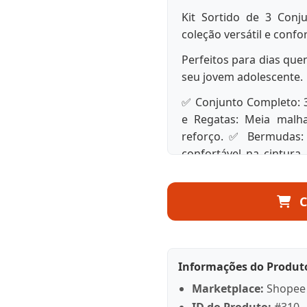
Kit Sortido de 3 Conj
coleção versátil e confo
Perfeitos para dias qu
seu jovem adolescente.
✅ Conjunto Completo: 
e Regatas: Meia malh
reforço. ✅ Bermudas: 
confortável na cintura
Muita praticidade e est
Sugestão de Tamanho p
C
Tamanho 1: Indicado pa
ano Tamanho 3: Ótimo p
anos Tamanho 6: Ideal 
Informações do Produt
6/7 anos Tamanho 10: Ex
Marketplace:
Shopee
Os tamanhos podem var