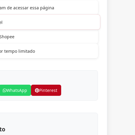
m de acessar essa página
el
 Shopee
r tempo limitado
WhatsApp
Pinterest
to