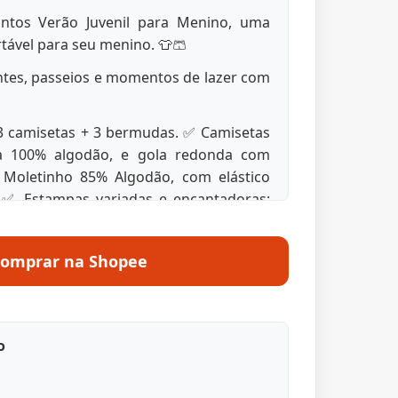
untos Verão Juvenil para Menino, uma
rtável para seu menino. 👕🩳
entes, passeios e momentos de lazer com
3 camisetas + 3 bermudas. ✅ Camisetas
a 100% algodão, e gola redonda com
Moletinho 85% Algodão, com elástico
. ✅ Estampas variadas e encantadoras:
ilo em uma única compra.
or Idade:
omprar na Shopee
ra 6 a 12 meses Tamanho 2: Ideal para 1
ara 2 anos Tamanho 4: Excelente para 3
para 4/5 anos Tamanho 8: Perfeito para
o
celente para 8/9 anos
iar de acordo com o biotipo/tamanho