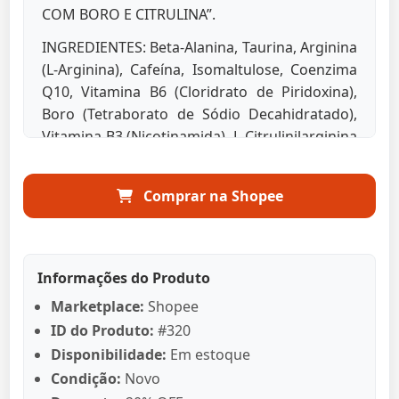
COM BORO E CITRULINA”.
INGREDIENTES: Beta-Alanina, Taurina, Arginina
(L-Arginina), Cafeína, Isomaltulose, Coenzima
Q10, Vitamina B6 (Cloridrato de Piridoxina),
Boro (Tetraborato de Sódio Decahidratado),
Vitamina B3 (Nicotinamida), L-Citrulinilarginina
(Alga Chondrus crispus invernal), Vitamina B5
(Pantotenato de Cálcio), Vitamina B2
Comprar na Shopee
(Riboflavina), Vitamina B1 (Nitrato de Tiamina),
Ácido Fólico (Ácido Pteroilmonoglutâmico),
Vitamina B12 (Cianocobalamina),
Antiumectante, Aroma Idêntico ao Natural de
Informações do Produto
Guaraná, Acidulante Ácido Cítrico,
Marketplace:
Shopee
Aromatizante Pimenta vermelha (Capsicum
ID do Produto:
#320
Annum) e Edulcorante Sucralose. NÃO
Disponibilidade:
Em estoque
CONTÉM GLÚTEN. ALÉRGICOS: PODE CONTER
Condição:
Novo
DERIVADOS DO LEITE E SOJA*. *Produzido em